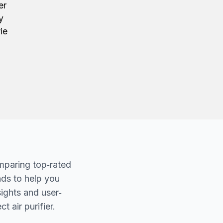
er
y
ie
mparing top‐rated
nds to help you
sights and user‐
t air purifier.