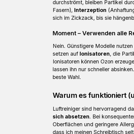
durchströmt, bleiben Partikel d
Fasern),
Interzeption
(Anhaftung
sich im Zickzack, bis sie hängenb
Moment – Verwenden alle R
Nein. Günstigere Modelle nutzen 
setzen auf
Ionisatoren
, die Part
Ionisatoren können Ozon erzeugen
lassen ihn nur schneller absinken
beste Wahl.
Warum es funktioniert (
Luftreiniger sind hervorragend da
sich absetzen
. Bei konsequent
Oberflächen und geringere Allerg
dass ich meinen Schreibtisch sel