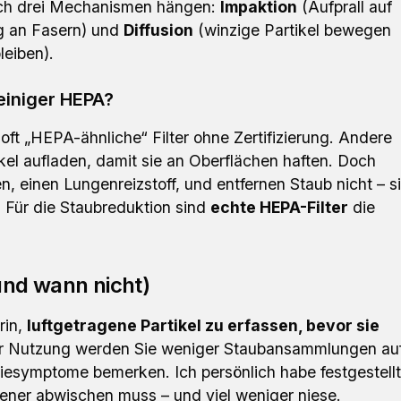
urch drei Mechanismen hängen:
Impaktion
(Aufprall auf
 an Fasern) und
Diffusion
(winzige Partikel bewegen
leiben).
einiger HEPA?
oft „HEPA-ähnliche“ Filter ohne Zertifizierung. Andere
ikel aufladen, damit sie an Oberflächen haften. Doch
, einen Lungenreizstoff, und entfernen Staub nicht – s
. Für die Staubreduktion sind
echte HEPA-Filter
die
und wann nicht)
rin,
luftgetragene Partikel zu erfassen, bevor sie
er Nutzung werden Sie weniger Staubansammlungen au
iesymptome bemerken. Ich persönlich habe festgestellt
tener abwischen muss – und viel weniger niese.