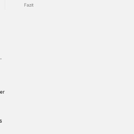
Fazit
r
.
ter
s