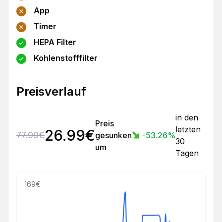
App
Timer
HEPA Filter
Kohlenstofffilter
Preisverlauf
in den
Preis
letzten
26.99
€
77.99
€
gesunken
-53.26
%
30
um
Tagen
169€