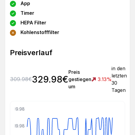
App
Timer
HEPA Filter
Kohlenstofffilter
Preisverlauf
in den
Preis
letzten
329.98
€
309.98
€
gestiegen
3.13
%
30
um
Tagen
339.98
319.98