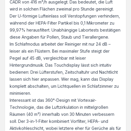
CADR von 416 m³/h ausgelegt. Das bedeutet, die Luft
wird in solchen Flächen zweimal pro Stunde gereinigt.
Der U-förmige Lufteinlass soll Verstopfungen verhindern,
während der HEPA-Filter Partikel bis 0,1 Mikrometer zu
99,97% herausfiltert. Unabhängige Labortests bestätigen
diese Angaben für Pollen, Staub und Tierallergene.
Im Schlafmodus arbeitet der Reiniger mit nur 24 dB –
leiser als ein Flüstern. Bei maximaler Stufe steigt der
Pegel auf 45 dB, vergleichbar mit leiser
Hintergrundmusik. Das Touchdisplay lässt sich intuitiv
bedienen: Drei Lüfterstufen, Zeitschaltuhr und Nachtlicht
lassen sich hier anpassen. Wer mag, kann das Display
komplett abschalten, um Lichtquellen im Schlafzimmer zu
minimieren.
Interessant ist das 360°-Design mit Vortexair-
Technologie, das die Luftzirkulation in mittelgroßen
Räumen (40 m²) innerhalb von 30 Minuten verbessern
soll. Der 3-in-1-Filter kombiniert Vorfilter, HEPA- und
Aktivkohleschicht, wobei letztere eher für Gerüche als für