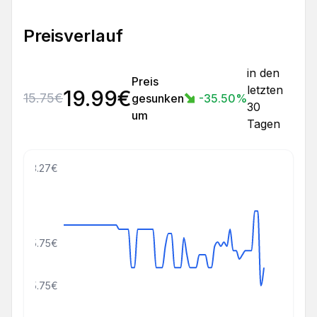
Preisverlauf
in den
Preis
letzten
19.99
€
15.75
€
gesunken
-35.50
%
30
um
Tagen
43.27€
25.75€
15.75€