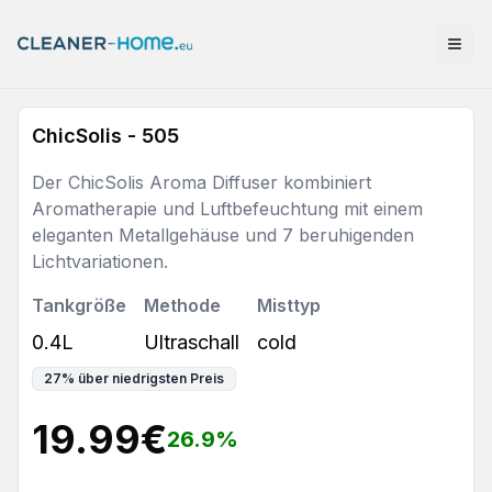
ChicSolis - 505
Der ChicSolis Aroma Diffuser kombiniert
Aromatherapie und Luftbefeuchtung mit einem
eleganten Metallgehäuse und 7 beruhigenden
Lichtvariationen.
Tankgröße
Methode
Misttyp
0.4L
Ultraschall
cold
27
%
über niedrigsten Preis
19.99
€
26.9
%