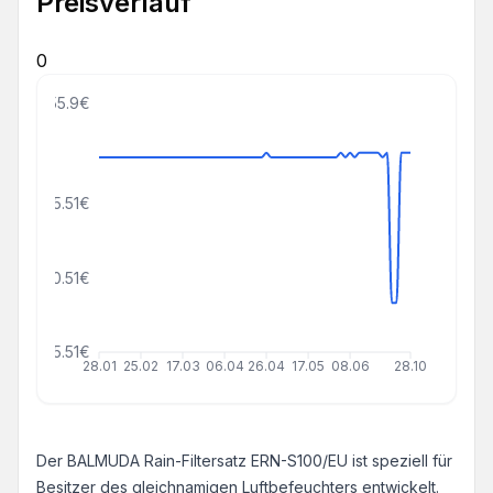
Preisverlauf
0
55.9€
35.51€
20.51€
5.51€
28.01
25.02
17.03
06.04
26.04
17.05
08.06
28.10
Der BALMUDA Rain-Filtersatz ERN-S100/EU ist speziell für
Besitzer des gleichnamigen Luftbefeuchters entwickelt.