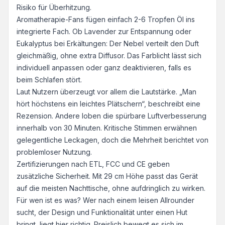
Risiko für Überhitzung.
Aromatherapie-Fans fügen einfach 2-6 Tropfen Öl ins
integrierte Fach. Ob Lavender zur Entspannung oder
Eukalyptus bei Erkältungen: Der Nebel verteilt den Duft
gleichmäßig, ohne extra Diffusor. Das Farblicht lässt sich
individuell anpassen oder ganz deaktivieren, falls es
beim Schlafen stört.
Laut Nutzern überzeugt vor allem die Lautstärke. „Man
hört höchstens ein leichtes Plätschern“, beschreibt eine
Rezension. Andere loben die spürbare Luftverbesserung
innerhalb von 30 Minuten. Kritische Stimmen erwähnen
gelegentliche Leckagen, doch die Mehrheit berichtet von
problemloser Nutzung.
Zertifizierungen nach ETL, FCC und CE geben
zusätzliche Sicherheit. Mit 29 cm Höhe passt das Gerät
auf die meisten Nachttische, ohne aufdringlich zu wirken.
Für wen ist es was? Wer nach einem leisen Allrounder
sucht, der Design und Funktionalität unter einen Hut
bringt, liegt hier richtig. Preislich bewegt es sich im