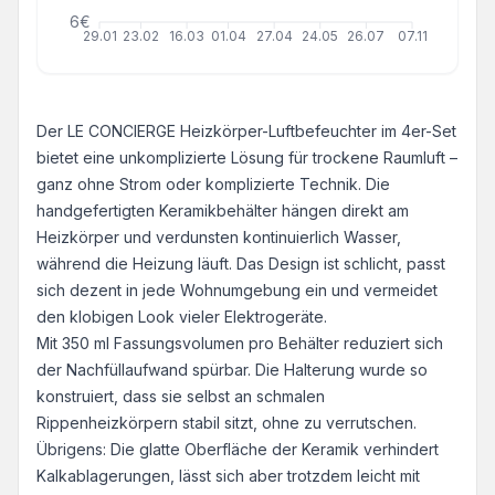
6€
29.01
23.02
16.03
01.04
27.04
24.05
26.07
07.11
Der LE CONCIERGE Heizkörper-Luftbefeuchter im 4er-Set
bietet eine unkomplizierte Lösung für trockene Raumluft –
ganz ohne Strom oder komplizierte Technik. Die
handgefertigten Keramikbehälter hängen direkt am
Heizkörper und verdunsten kontinuierlich Wasser,
während die Heizung läuft. Das Design ist schlicht, passt
sich dezent in jede Wohnumgebung ein und vermeidet
den klobigen Look vieler Elektrogeräte.
Mit 350 ml Fassungsvolumen pro Behälter reduziert sich
der Nachfüllaufwand spürbar. Die Halterung wurde so
konstruiert, dass sie selbst an schmalen
Rippenheizkörpern stabil sitzt, ohne zu verrutschen.
Übrigens: Die glatte Oberfläche der Keramik verhindert
Kalkablagerungen, lässt sich aber trotzdem leicht mit