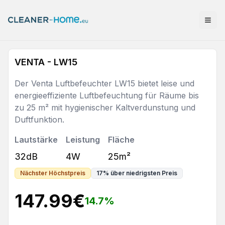
VENTA - LW15
Der Venta Luftbefeuchter LW15 bietet leise und
energieeffiziente Luftbefeuchtung für Räume bis
zu 25 m² mit hygienischer Kaltverdunstung und
Duftfunktion.
Lautstärke
Leistung
Fläche
32dB
4W
25m²
Nächster Höchstpreis
17
%
über niedrigsten Preis
147.99
€
14.7
%