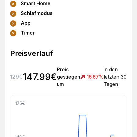
Smart Home
Schlafmodus
App
Timer
Preisverlauf
Preis
in den
147.99
€
129
€
gestiegen
16.67
%
letzten 30
um
Tagen
175€