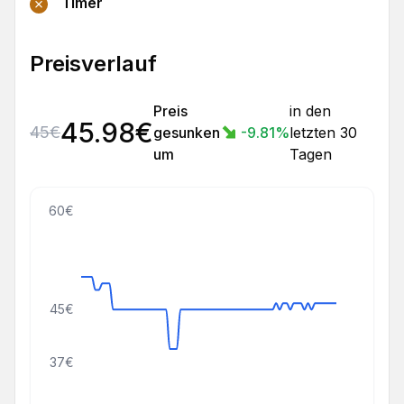
Timer
Preisverlauf
Preis
in den
45.98
€
45
€
gesunken
-9.81
%
letzten 30
um
Tagen
60€
45€
37€