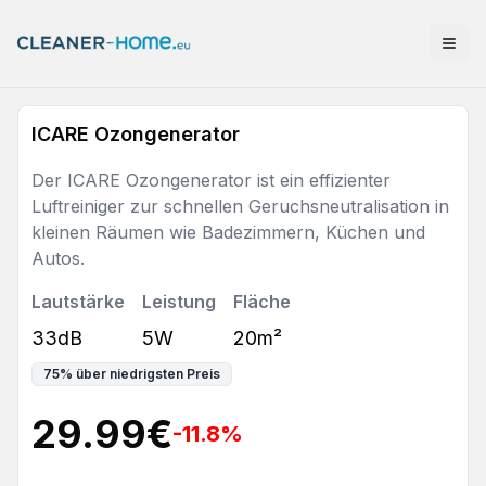
ICARE Ozongenerator
Der ICARE Ozongenerator ist ein effizienter
Luftreiniger zur schnellen Geruchsneutralisation in
kleinen Räumen wie Badezimmern, Küchen und
Autos.
Lautstärke
Leistung
Fläche
33dB
5W
20m²
75
%
über niedrigsten Preis
29.99
€
-11.8
%