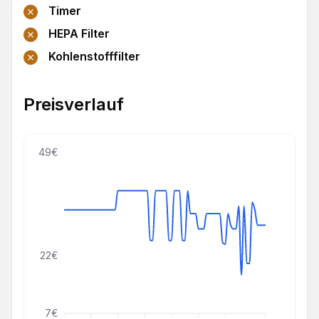
Timer
HEPA Filter
Kohlenstofffilter
Preisverlauf
49€
22€
7€