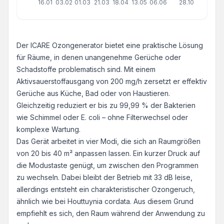
16.01
03.02
01.03
21.03
18.04
13.05
06.06
28.10
Der ICARE Ozongenerator bietet eine praktische Lösung
für Räume, in denen unangenehme Gerüche oder
Schadstoffe problematisch sind. Mit einem
Aktivsauerstoffausgang von 200 mg/h zersetzt er effektiv
Gerüche aus Küche, Bad oder von Haustieren.
Gleichzeitig reduziert er bis zu 99,99 % der Bakterien
wie Schimmel oder E. coli – ohne Filterwechsel oder
komplexe Wartung.
Das Gerät arbeitet in vier Modi, die sich an Raumgrößen
von 20 bis 40 m² anpassen lassen. Ein kurzer Druck auf
die Modustaste genügt, um zwischen den Programmen
zu wechseln. Dabei bleibt der Betrieb mit 33 dB leise,
allerdings entsteht ein charakteristischer Ozongeruch,
ähnlich wie bei Houttuynia cordata. Aus diesem Grund
empfiehlt es sich, den Raum während der Anwendung zu