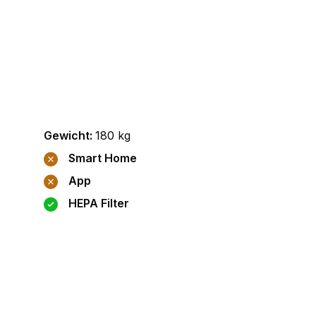
Gewicht
:
180
kg
Smart Home
App
HEPA Filter