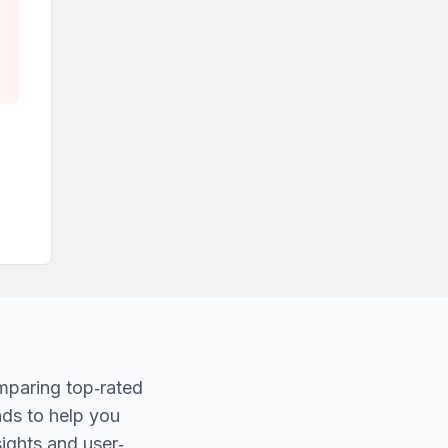
mparing top‐rated
nds to help you
sights and user‐