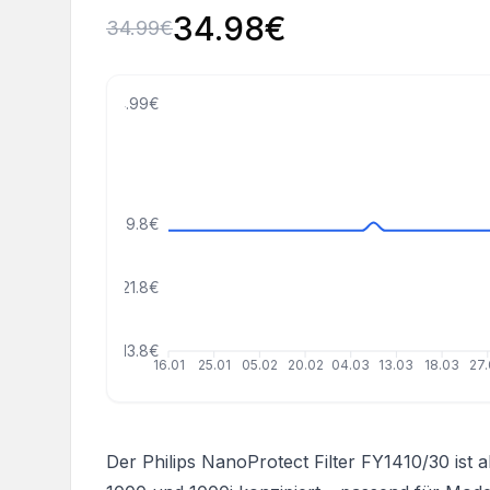
34.98
€
34.99
€
44.99€
29.8€
21.8€
13.8€
16.01
25.01
05.02
20.02
04.03
13.03
18.03
27
Der Philips NanoProtect Filter FY1410/30 ist als