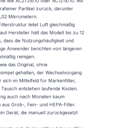
lle wie AC2729/10 oder AC121x/10. Mit
rafeiner Partikel zurück, darunter
,02 Mikrometern.
lterstruktur leitet Luft gleichmäßig
aut Hersteller hält das Modell bis zu 12
, dass die Nutzungshäufigkeit und
Einige Anwender berichten von längeren
elmäßig reinigen.
t wie das Original, ohne
 simpel gehalten, der Wechselvorgang
sich im Mittelfeld für Markenfilter,
m Tausch entstehen laufende Kosten.
eistung auch nach Monaten kaum
u aus Grob-, Fein- und HEPA-Filter.
e im Gerät, die manuell zurückgesetzt