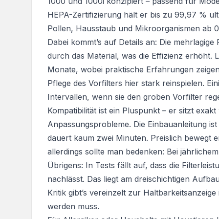
1000 und 1000i konzipiert – passend für Mode
HEPA-Zertifizierung hält er bis zu 99,97 % ult
Pollen, Hausstaub und Mikroorganismen ab 0
Dabei kommt’s auf Details an: Die mehrlagige Fi
durch das Material, was die Effizienz erhöht. L
Monate, wobei praktische Erfahrungen zeigen
Pflege des Vorfilters hier stark reinspielen. 
Intervallen, wenn sie den groben Vorfilter reg
Kompatibilität ist ein Pluspunkt – er sitzt exak
Anpassungsprobleme. Die Einbauanleitung ist
dauert kaum zwei Minuten. Preislich bewegt er 
allerdings sollte man bedenken: Bei jährliche
Übrigens: In Tests fällt auf, dass die Filterl
nachlässt. Das liegt am dreischichtigen Aufba
Kritik gibt’s vereinzelt zur Haltbarkeitsanzeig
werden muss.