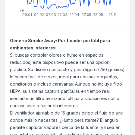
7€
09.01
02.02
07.03
22.03
12.04
07.05
28.05
13.11
Generic Smoke Away: Purificador portátil para
ambientes interiores
Si buscas controlar olores o humo en espacios
reducidos, este dispositivo puede ser una opción
práctica. Su diseño compacto y peso ligero (250 gramos)
lo hacen fácil de mover, ideal para cocinas pequeñas,
dormitorios o incluso caravanas. Aunque no incluye filtro
HEPA, su sistema captura partículas en tiempo real
mediante un filtro avanzado, útil para situaciones como
cocinar, asar o fumar en interiores.
El ventilador ajustable de 15 grados dirige el flujo de aire
donde más lo necesites. ¿Humo persistente? El ángulo
permite capturar vapores cerca de la fuente, ya sea en
una estufa o una parrilla al aire libre. Por cierto, su carga