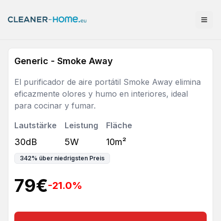
Generic - Smoke Away
El purificador de aire portátil Smoke Away elimina
eficazmente olores y humo en interiores, ideal
para cocinar y fumar.
Lautstärke
Leistung
Fläche
30dB
5W
10m²
342
%
über niedrigsten Preis
79
€
-21.0
%