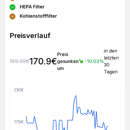
HEPA Filter
Kohlenstofffilter
Preisverlauf
in den
Preis
letzten
170.9
€
159.99
€
gesunken
-10.03
%
30
um
Tagen
236€
179€