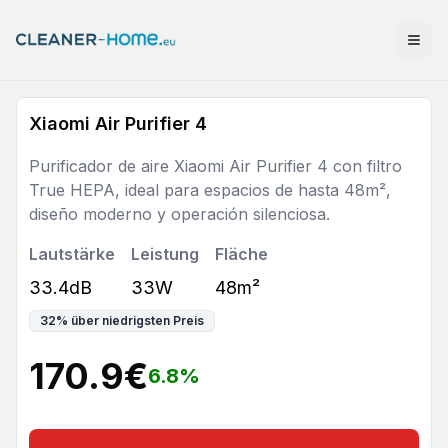
Xiaomi Air Purifier 4
Purificador de aire Xiaomi Air Purifier 4 con filtro
True HEPA, ideal para espacios de hasta 48m²,
diseño moderno y operación silenciosa.
Lautstärke
Leistung
Fläche
33.4dB
33W
48m²
32
%
über niedrigsten Preis
170.9
€
6.8
%