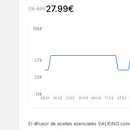
27.99
€
28.49
€
.989999999999995€
27€
20€
13€
29.01
10.02
21.02
01.03
09.03
17.03
27.03
El difusor de aceites esenciales SALKING com