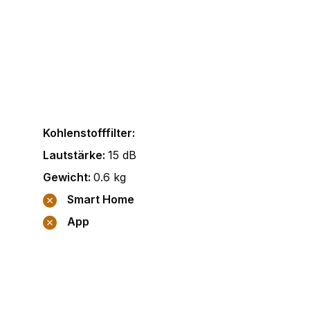
Kohlenstofffilter
:
Lautstärke
:
15
dB
Gewicht
:
0.6
kg
Smart Home
App