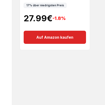
17
%
über niedrigsten Preis
27.99
€
-1.8
%
Auf Amazon kaufen