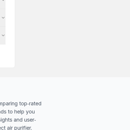
mparing top‐rated
nds to help you
sights and user‐
t air purifier.