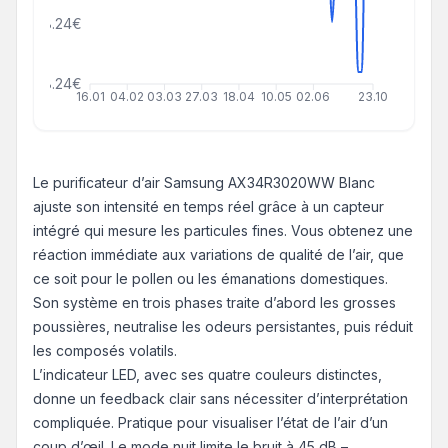
98.24€
48.24€
16.01
04.02
03.03
27.03
18.04
10.05
02.06
23.10
Le purificateur d’air Samsung AX34R3020WW Blanc
ajuste son intensité en temps réel grâce à un capteur
intégré qui mesure les particules fines. Vous obtenez une
réaction immédiate aux variations de qualité de l’air, que
ce soit pour le pollen ou les émanations domestiques.
Son système en trois phases traite d’abord les grosses
poussières, neutralise les odeurs persistantes, puis réduit
les composés volatils.
L’indicateur LED, avec ses quatre couleurs distinctes,
donne un feedback clair sans nécessiter d’interprétation
compliquée. Pratique pour visualiser l’état de l’air d’un
coup d’œil. Le mode nuit limite le bruit à 45 dB –