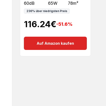
60dB
65W
78m²
236
%
über niedrigsten Preis
116.24
€
-51.6
%
Auf Amazon kaufen