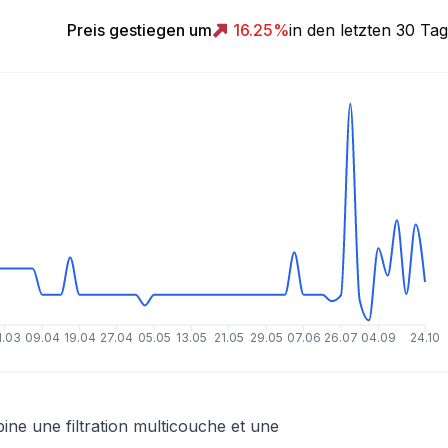
Preis gestiegen um
16.25
%
in den letzten 30 Ta
1.03
09.04
19.04
27.04
05.05
13.05
21.05
29.05
07.06
26.07
04.09
24.10
e une filtration multicouche et une