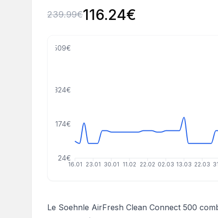
116.24
€
239.99
€
509€
324€
174€
24€
16.01
23.01
30.01
11.02
22.02
02.03
13.03
22.03
3
Le Soehnle AirFresh Clean Connect 500 combin