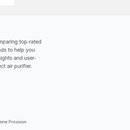
mparing top‐rated
nds to help you
sights and user‐
t air purifier.
eine Provision