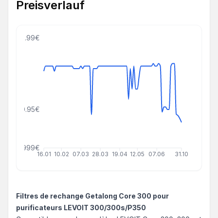
Preisverlauf
48.99€
20.95€
999999999€
16.01
10.02
07.03
28.03
19.04
12.05
07.06
31.10
Filtres de rechange Getalong Core 300 pour
purificateurs LEVOIT 300/300s/P350