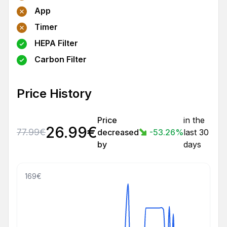
App
Timer
HEPA Filter
Carbon Filter
Price History
Price
in the
26.99
€
77.99
€
decreased
-53.26
%
last 30
by
days
169€