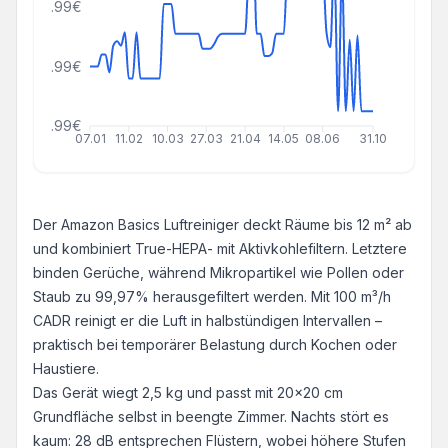
96.99€
56.99€
16.99€
07.01
11.02
10.03
27.03
21.04
14.05
08.06
31.10
Der Amazon Basics Luftreiniger deckt Räume bis 12 m² ab
und kombiniert True-HEPA- mit Aktivkohlefiltern. Letztere
binden Gerüche, während Mikropartikel wie Pollen oder
Staub zu 99,97% herausgefiltert werden. Mit 100 m³/h
CADR reinigt er die Luft in halbstündigen Intervallen –
praktisch bei temporärer Belastung durch Kochen oder
Haustiere.
Das Gerät wiegt 2,5 kg und passt mit 20x20 cm
Grundfläche selbst in beengte Zimmer. Nachts stört es
kaum: 28 dB entsprechen Flüstern, wobei höhere Stufen