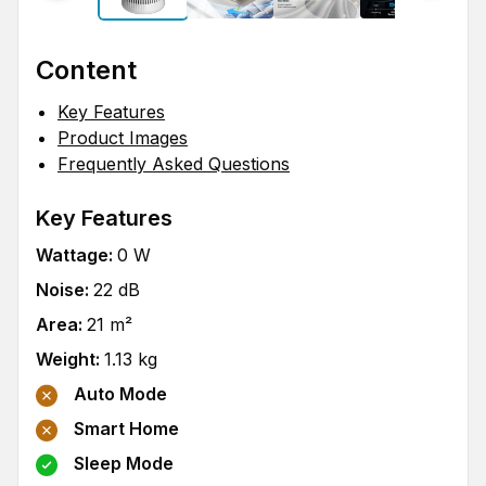
Content
Key Features
Product Images
Frequently Asked Questions
Key Features
Wattage
:
0
W
Noise
:
22
dB
Area
:
21
m²
Weight
:
1.13
kg
Auto Mode
Smart Home
Sleep Mode