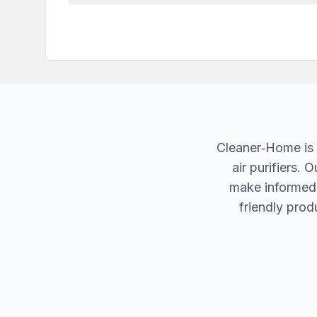
Cleaner‐Home is 
air purifiers.
make informed d
friendly produ