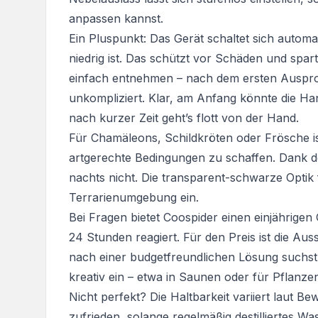
anpassen kannst.
Ein Pluspunkt: Das Gerät schaltet sich autom
niedrig ist. Das schützt vor Schäden und spart
einfach entnehmen – nach dem ersten Auspro
unkompliziert. Klar, am Anfang könnte die H
nach kurzer Zeit geht’s flott von der Hand.
Für Chamäleons, Schildkröten oder Frösche is
artgerechte Bedingungen zu schaffen. Dank des
nachts nicht. Die transparent-schwarze Optik f
Terrarienumgebung ein.
Bei Fragen bietet Coospider einen einjährigen
24 Stunden reagiert. Für den Preis ist die Au
nach einer budgetfreundlichen Lösung suchst.
kreativ ein – etwa in Saunen oder für Pflanze
Nicht perfekt? Die Haltbarkeit variiert laut B
zufrieden, solange regelmäßig destilliertes W