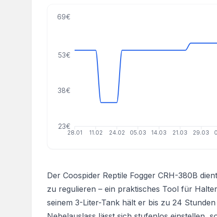
69€
53€
38€
23€
28.01
11.02
24.02
05.03
14.03
21.03
29.03
Der Coospider Reptile Fogger CRH-380B dient d
zu regulieren – ein praktisches Tool für Halte
seinem 3-Liter-Tank hält er bis zu 24 Stunde
Nebelauslass lässt sich stufenlos einstellen, s