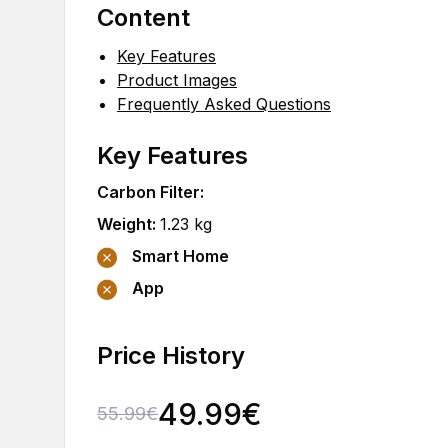
Content
Key Features
Product Images
Frequently Asked Questions
Key Features
Carbon Filter
:
Weight
:
1.23
kg
Smart Home
App
Price History
49.99
€
55.99
€