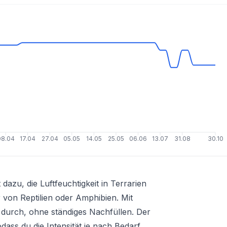
08.04
17.04
27.04
05.05
14.05
25.05
06.06
13.07
31.08
30.10
azu, die Luftfeuchtigkeit in Terrarien
r von Reptilien oder Amphibien. Mit
n durch, ohne ständiges Nachfüllen. Der
odass du die Intensität je nach Bedarf