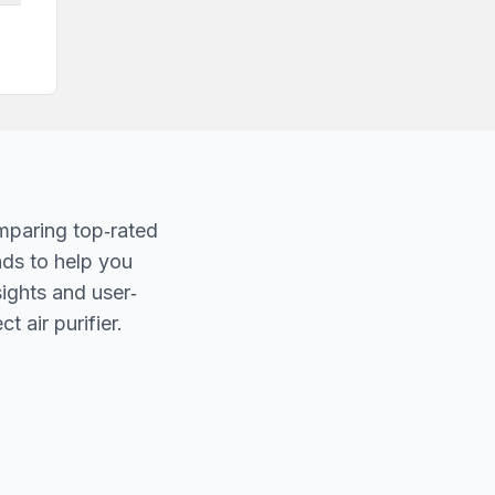
mparing top‐rated
nds to help you
sights and user‐
t air purifier.