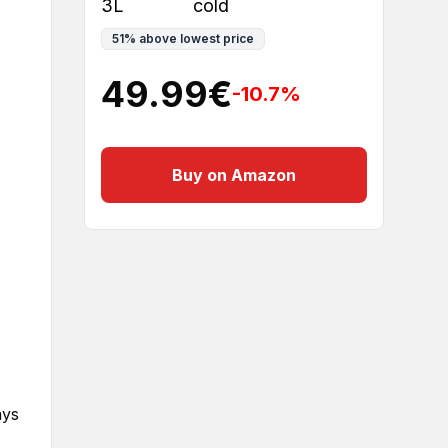
3L
cold
51
%
above lowest price
49.99
€
-10.7
%
Buy on Amazon
ays