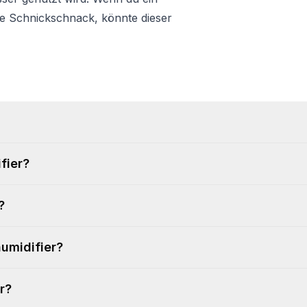
ne Schnickschnack, könnte dieser
fier?
?
humidifier?
r?