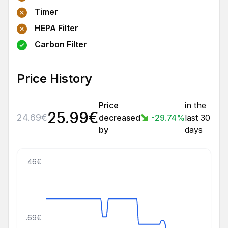
Timer
HEPA Filter
Carbon Filter
Price History
Price
in the
25.99
€
24.69
€
decreased
-29.74
%
last 30
by
days
46€
30.69€