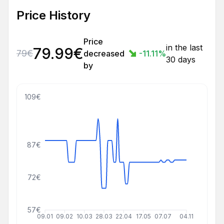
Price History
Price
in the last
79.99
€
79
€
decreased
-11.11
%
30 days
by
109€
87€
72€
57€
09.01
09.02
10.03
28.03
22.04
17.05
07.07
04.11