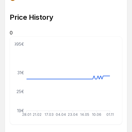
Price History
0
999999995€
31€
25€
19€
28.01
21.02
17.03
04.04
23.04
14.05
10.06
01.11