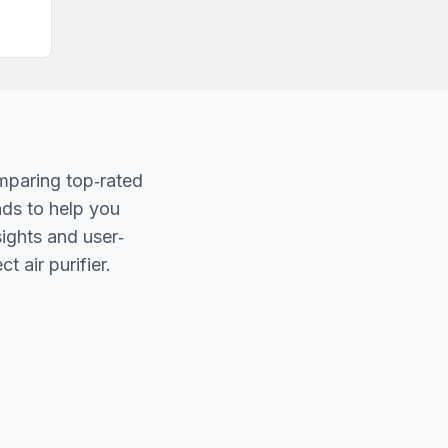
mparing top‐rated
nds to help you
sights and user‐
t air purifier.