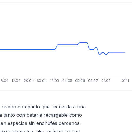
03.04
12.04
20.04
30.04
12.05
24.05
05.06
02.07
01.09
01.11
 un diseño compacto que recuerda a una
na tanto con batería recargable como
 en espacios sin enchufes cercanos.
uso si se voltea, algo práctico si hay