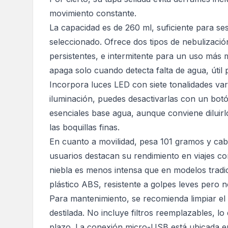
movimiento constante.
La capacidad es de 260 ml, suficiente para s
seleccionado. Ofrece dos tipos de nebulizaci
persistentes, e intermitente para un uso más m
apaga solo cuando detecta falta de agua, útil 
Incorpora luces LED con siete tonalidades vari
iluminación, puedes desactivarlas con un botón
esenciales base agua, aunque conviene diluirl
las boquillas finas.
En cuanto a movilidad, pesa 101 gramos y ca
usuarios destacan su rendimiento en viajes co
niebla es menos intensa que en modelos tradici
plástico ABS, resistente a golpes leves pero no
Para mantenimiento, se recomienda limpiar el
destilada. No incluye filtros reemplazables, l
plazo. La conexión micro-USB está ubicada en