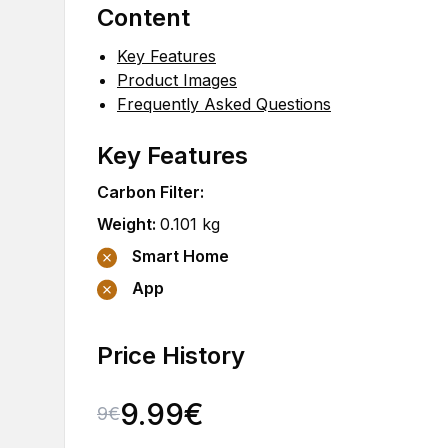
Content
Key Features
Product Images
Frequently Asked Questions
Key Features
Carbon Filter
:
Weight
:
0.101
kg
Smart Home
App
Price History
9.99
€
9
€