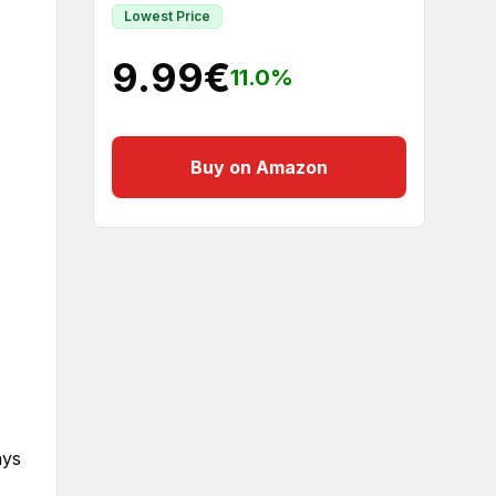
Lowest Price
9.99
€
11.0
%
Buy on Amazon
ays