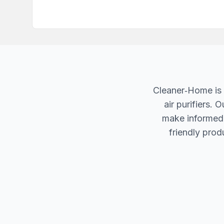
Cleaner‐Home is 
air purifiers.
make informed d
friendly produ