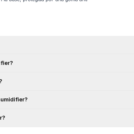
fier?
?
humidifier?
r?