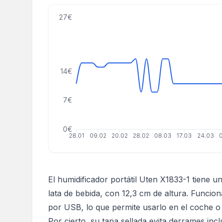
27€
14€
7€
0€
28.01
09.02
20.02
28.02
08.03
17.03
24.03
El humidificador portátil Uten X1833-1 tiene
lata de bebida, con 12,3 cm de altura. Funcio
por USB, lo que permite usarlo en el coche o
Por cierto, su tapa sellada evita derrames incl