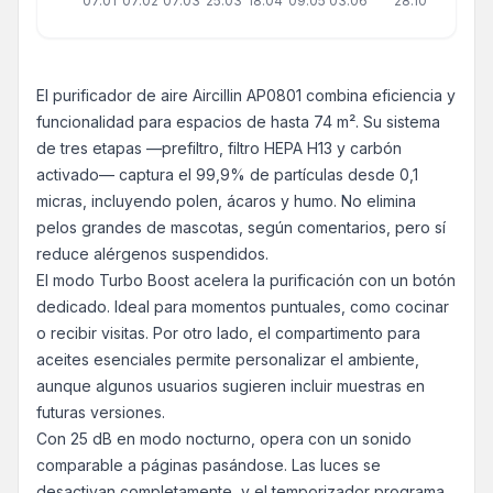
07.01
07.02
07.03
25.03
18.04
09.05
03.06
28.10
El purificador de aire Aircillin AP0801 combina eficiencia y
funcionalidad para espacios de hasta 74 m². Su sistema
de tres etapas —prefiltro, filtro HEPA H13 y carbón
activado— captura el 99,9% de partículas desde 0,1
micras, incluyendo polen, ácaros y humo. No elimina
pelos grandes de mascotas, según comentarios, pero sí
reduce alérgenos suspendidos.
El modo Turbo Boost acelera la purificación con un botón
dedicado. Ideal para momentos puntuales, como cocinar
o recibir visitas. Por otro lado, el compartimento para
aceites esenciales permite personalizar el ambiente,
aunque algunos usuarios sugieren incluir muestras en
futuras versiones.
Con 25 dB en modo nocturno, opera con un sonido
comparable a páginas pasándose. Las luces se
desactivan completamente, y el temporizador programa