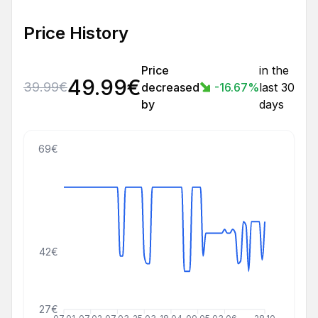
Price History
Price
in the
49.99
€
39.99
€
decreased
-16.67
%
last 30
by
days
69€
42€
27€