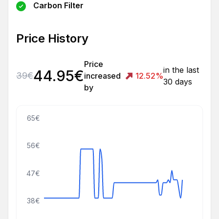
Carbon Filter
Price History
Price
in the last
44.95
€
39
€
increased
12.52
%
30 days
by
65€
56€
47€
38€