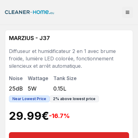
MARZIUS - J37
Diffuseur et humidificateur 2 en 1 avec brume
froide, lumière LED colorée, fonctionnement
silencieux et arrêt automatique.
Noise
Wattage
Tank Size
25dB
5W
0.15L
Near Lowest Price
2
%
above lowest price
29.99
€
-16.7
%