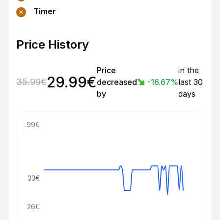
Timer
Price History
Price
in the
29.99
€
35.99
€
decreased
-16.67
%
last 30
by
days
45.99€
33€
26€