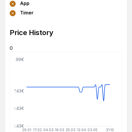
App
Timer
Price History
0
49.99€
37.43€
30.43€
23.43€
29.01
17.02
04.03
16.03
25.03
12.04
03.05
31.10