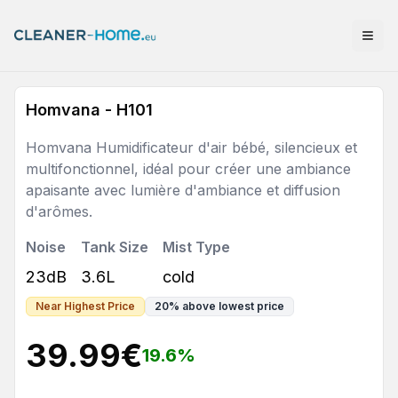
Homvana - H101
Homvana Humidificateur d'air bébé, silencieux et
multifonctionnel, idéal pour créer une ambiance
apaisante avec lumière d'ambiance et diffusion
d'arômes.
Noise
Tank Size
Mist Type
23dB
3.6L
cold
Near Highest Price
20
%
above lowest price
39.99
€
19.6
%