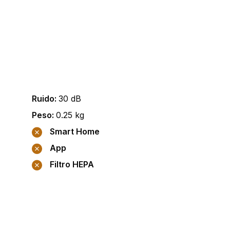
Ruido
:
30
dB
Peso
:
0.25
kg
Smart Home
App
Filtro HEPA