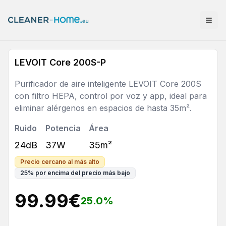
LEVOIT Core 200S-P
Purificador de aire inteligente LEVOIT Core 200S
con filtro HEPA, control por voz y app, ideal para
eliminar alérgenos en espacios de hasta 35m².
Ruido
Potencia
Área
24dB
37W
35m²
Precio cercano al más alto
25
%
por encima del precio más bajo
99.99
€
25.0
%