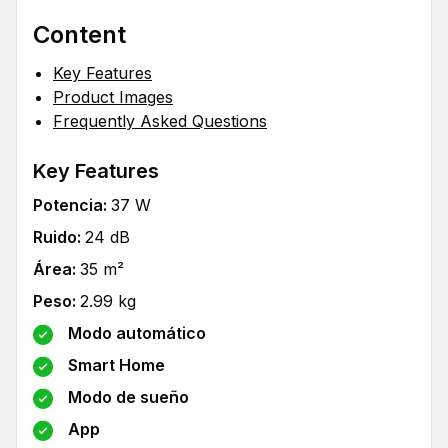
Content
Key Features
Product Images
Frequently Asked Questions
Key Features
Potencia
:
37
W
Ruido
:
24
dB
Área
:
35
m²
Peso
:
2.99
kg
Modo automático
Smart Home
Modo de sueño
App