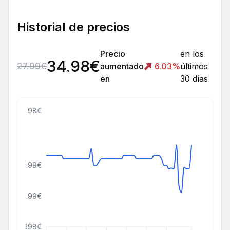
Historial de precios
Precio
en los
34.98
€
27.99
€
aumentado
6.03
%
últimos
en
30 días
44.98€
28.99€
19.99€
999999998€