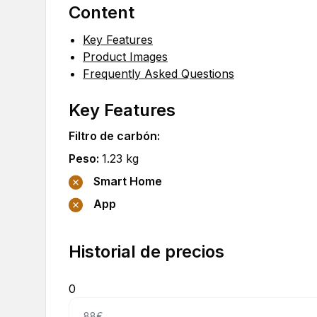
Content
Key Features
Product Images
Frequently Asked Questions
Key Features
Filtro de carbón
:
Peso
:
1.23
kg
Smart Home
App
Historial de precios
0
63.88€