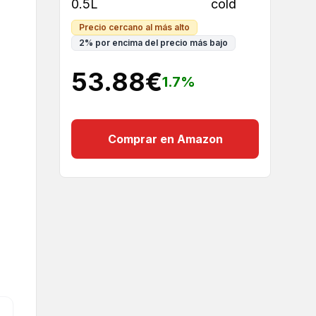
0.5L
cold
Precio cercano al más alto
2
%
por encima del precio más bajo
53.88
€
1.7
%
Comprar en Amazon