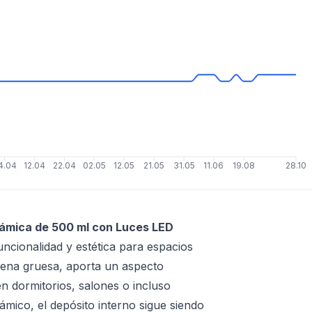
4.04
12.04
22.04
02.05
12.05
21.05
31.05
11.06
19.08
28.10
ámica de 500 ml con Luces LED
cionalidad y estética para espacios
rena gruesa, aporta un aspecto
 en dormitorios, salones o incluso
ámico, el depósito interno sigue siendo