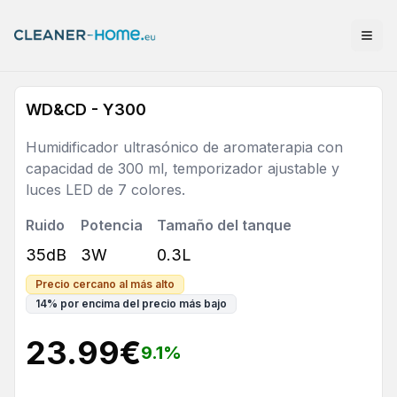
WD&CD - Y300
Humidificador ultrasónico de aromaterapia con
capacidad de 300 ml, temporizador ajustable y
luces LED de 7 colores.
Ruido
Potencia
Tamaño del tanque
35dB
3W
0.3L
Precio cercano al más alto
14
%
por encima del precio más bajo
23.99
€
9.1
%