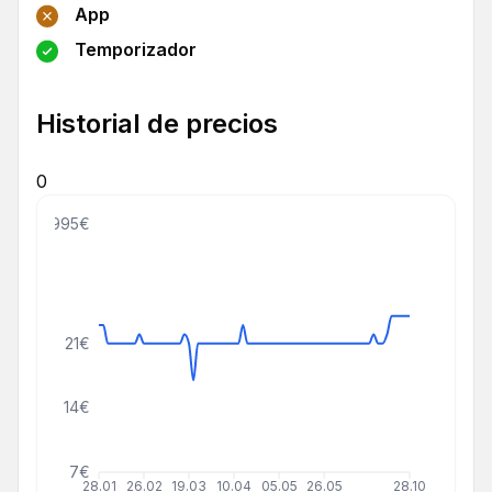
App
Temporizador
Historial de precios
0
999999995€
21€
14€
7€
28.01
26.02
19.03
10.04
05.05
26.05
28.10