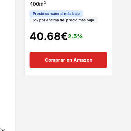
400m²
Precio cercano al más bajo
5
%
por encima del precio más bajo
40.68
€
2.5
%
Comprar en Amazon
ías