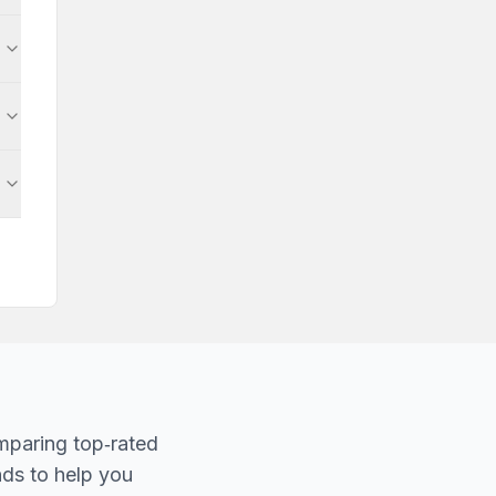
mparing top‐rated
nds to help you