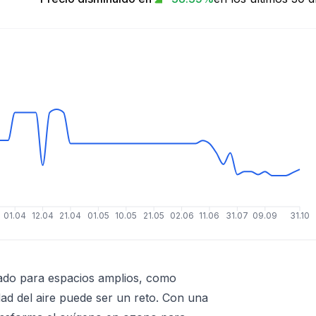
01.04
12.04
21.04
01.05
10.05
21.05
02.06
11.06
31.07
09.09
31.10
ado para espacios amplios, como
dad del aire puede ser un reto. Con una