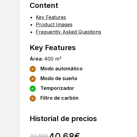
Content
Key Features
Product Images
Frequently Asked Questions
Key Features
Área
:
400
m²
Modo automático
Modo de sueño
Temporizador
Filtro de carbón
Historial de precios
40.68
€
39.68
€