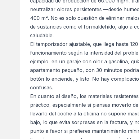
capacidad de producción de 60.000 mg/h, tr
neutralizar olores persistentes —desde hum
400 m². No es solo cuestión de eliminar malo
de sustancias como el formaldehído, algo a c
saludable.
El temporizador ajustable, que llega hasta 120
funcionamiento según la intensidad del proble
ejemplo, en un garaje con olor a gasolina, qui
apartamento pequeño, con 30 minutos podría b
botón lo enciende, y listo. No hay complicacio
confusas.
En cuanto al diseño, los materiales resistente
práctico, especialmente si piensas moverlo de 
llevarlo del coche a la oficina no supone ma
bajo, lo que evita sorpresas en la factura, y 
punto a favor si prefieres mantenimiento míni