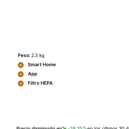
Peso
:
2.3
kg
Smart Home
App
Filtro HEPA
Precio disminuido en
-38.35
%
en los últimos 30 d