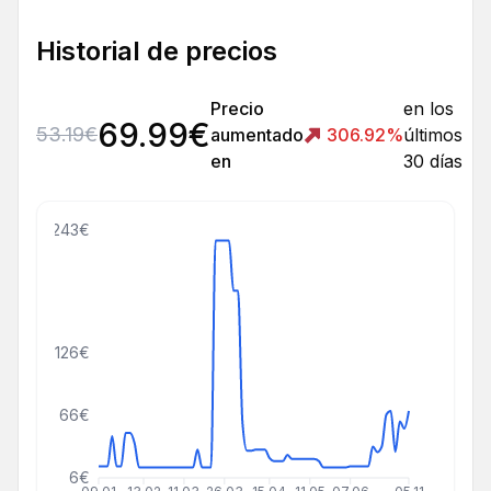
Historial de precios
Precio
en los
69.99
€
53.19
€
aumentado
306.92
%
últimos
en
30 días
243€
126€
66€
6€