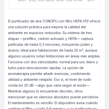
09.01
13.02
11.03
26.03
15.04
11.05
07.06
05.11
El purificador de aire CONOPU con filtro HEPA H13 ofrece
una solución práctica para mejorar la calidad del
ambiente en espacios reducidos. Su sistema de tres
etapas —prefiltro, carbón activado y HEPA— captura
partículas de hasta 0,3 micrones, incluyendo polen y
ácaros. Ideal para habitaciones de hasta 20 m², aunque
algunos usuarios notan limitaciones en áreas más amplias.
Funciona con dos velocidades: normal para uso diario y
turbo para renovaciones rápidas. La opción de
aromaterapia permite añadir esencias, combinando
utilidad y ambiente relajado. Eso sí, el nivel de ruido
ronda los 20 dB —algo que varía según el modo—.
Mientras algunos lo encuentran discreto, otros
mencionan que en silencios absolutos puede percibirse.
El mantenimiento es sencillo. El dispositivo avisa cuándo
cambiar el filtro —cada 3-6 meses— y su sustitución no