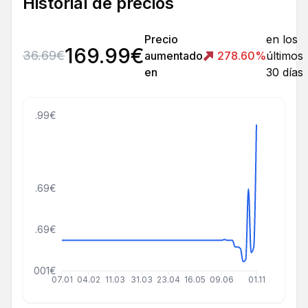
Historial de precios
Precio
en los
169.99
€
36.69
€
aumentado
278.60
%
últimos
en
30 días
179.99€
100.69€
55.69€
000000001€
07.01
04.02
11.03
31.03
23.04
16.05
09.06
01.11