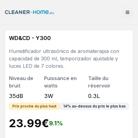
WD&CD - Y300
Humidificador ultrasónico de aromaterapia con
capacidad de 300 ml, temporizador ajustable y
luces LED de 7 colores.
Niveau de
Puissance en
Taille du
bruit
watts
réservoir
35dB
3W
0.3L
Prix proche du plus haut
14
%
au-dessus du prix le plus bas
23.99
€
9.1
%