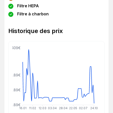
Filtre HEPA
Filtre à charbon
Historique des prix
409€
234.89€
139.89€
44.89€
16.01
11.02
12.03
03.04
28.04
22.05
02.07
24.10