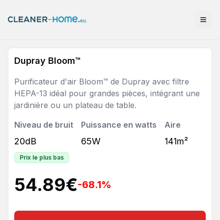
Dupray Bloom™
Purificateur d'air Bloom™ de Dupray avec filtre
HEPA-13 idéal pour grandes pièces, intégrant une
jardinière ou un plateau de table.
Niveau de bruit
Puissance en watts
Aire
20dB
65W
141m²
Prix le plus bas
54.89
€
-68.1
%