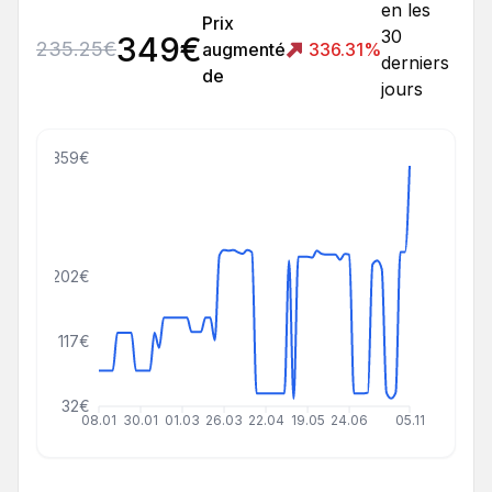
en les
Prix
30
349
€
235.25
€
augmenté
336.31
%
derniers
de
jours
359€
202€
117€
32€
08.01
30.01
01.03
26.03
22.04
19.05
24.06
05.11