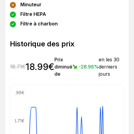
Minuteur
Filtre HEPA
Filtre à charbon
Historique des prix
Prix
en les 30
18.99
€
18.71
€
diminué
-28.96
%
derniers
de
jours
59.99€
38.71€