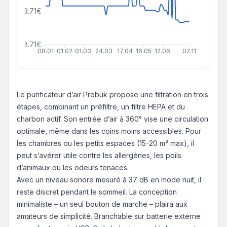
23.71€
8.71€
08.01
01.02
01.03
24.03
17.04
16.05
12.06
02.11
Le purificateur d’air Probuk propose une filtration en trois
étapes, combinant un préfiltre, un filtre HEPA et du
charbon actif. Son entrée d’air à 360° vise une circulation
optimale, même dans les coins moins accessibles. Pour
les chambres ou les petits espaces (15-20 m² max), il
peut s’avérer utile contre les allergènes, les poils
d’animaux ou les odeurs tenaces.
Avec un niveau sonore mesuré à 37 dB en mode nuit, il
reste discret pendant le sommeil. La conception
minimaliste – un seul bouton de marche – plaira aux
amateurs de simplicité. Branchable sur batterie externe