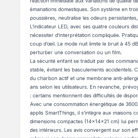
réaction immédiate aux variations de qualité de 
émanations domestiques. Son système en trois
poussières, neutralise les odeurs persistantes,
L’indicateur LED, avec ses quatre couleurs dis
nécessiter d’interprétation compliquée. Pratique
coup d’œil. Le mode nuit limite le bruit à 45 
perturber une conversation ou un film.
La sécurité enfant se traduit par des command
stable, évitant les basculements accidentels. 
du charbon actif et une membrane anti-allerg
ans selon les utilisateurs. En revanche, pré
: certains mentionnent des difficultés de disponi
Avec une consommation énergétique de 3600 W
applis SmartThings, il s’intègre aux maisons c
dimensions compactes (14x14x21 cm) lui perme
des intérieurs. Les avis convergent sur son eff