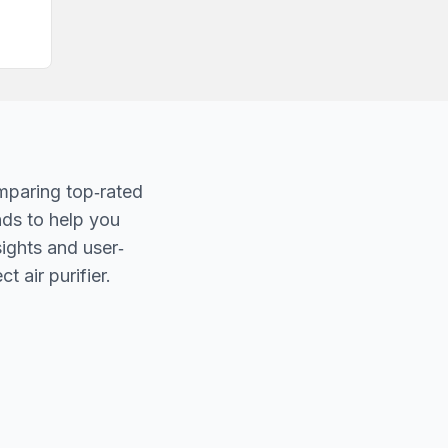
mparing top‐rated
nds to help you
sights and user‐
t air purifier.