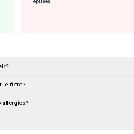
épuisés
air?
e filtre?
s allergies?