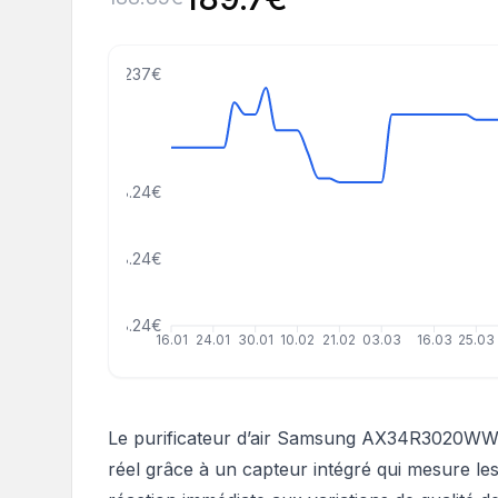
237€
148.24€
98.24€
48.24€
16.01
24.01
30.01
10.02
21.02
03.03
16.03
25.03
Le purificateur d’air Samsung AX34R3020WW B
réel grâce à un capteur intégré qui mesure le