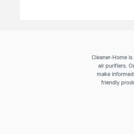
Cleaner‐Home is 
air purifiers.
make informed d
friendly produ