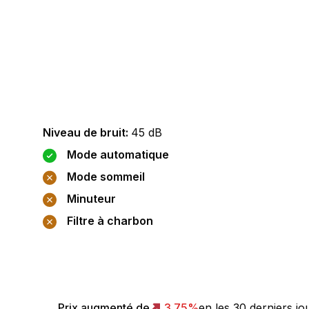
Niveau de bruit
:
45
dB
Mode automatique
Mode sommeil
Minuteur
Filtre à charbon
Prix augmenté de
3.75
%
en les 30 derniers jo