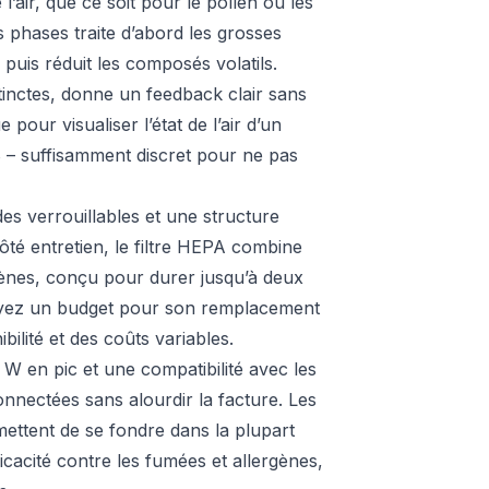
l’air, que ce soit pour le pollen ou les
 phases traite d’abord les grosses
 puis réduit les composés volatils.
tinctes, donne un feedback clair sans
 pour visualiser l’état de l’air d’un
dB – suffisamment discret pour ne pas
es verrouillables et une structure
Côté entretien, le filtre HEPA combine
ènes, conçu pour durer jusqu’à deux
voyez un budget pour son remplacement
bilité et des coûts variables.
 en pic et une compatibilité avec les
onnectées sans alourdir la facture. Les
ttent de se fondre dans la plupart
icacité contre les fumées et allergènes,