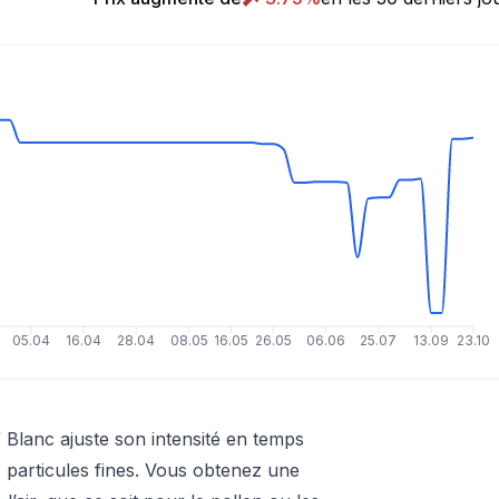
05.04
16.04
28.04
08.05
16.05
26.05
06.06
25.07
13.09
23.10
lanc ajuste son intensité en temps
s particules fines. Vous obtenez une