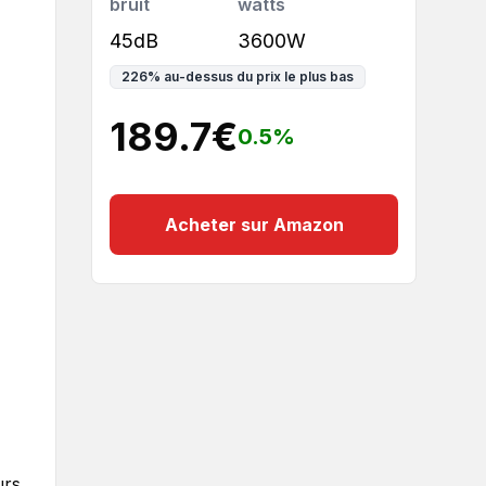
bruit
watts
45dB
3600W
226
%
au-dessus du prix le plus bas
189.7
€
0.5
%
Acheter sur Amazon
urs