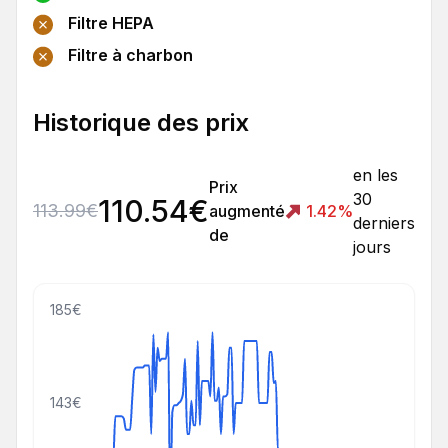
Filtre HEPA
Filtre à charbon
Historique des prix
en les
Prix
30
110.54
€
113.99
€
augmenté
1.42
%
derniers
de
jours
185€
143€