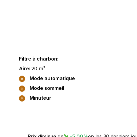
Filtre à charbon
:
Aire
:
20
m²
Mode automatique
Mode sommeil
Minuteur
Prix diminué de
-5.00
%
en les 30 derniers jo