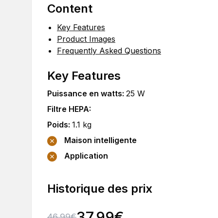
Content
Key Features
Product Images
Frequently Asked Questions
Key Features
Puissance en watts
:
25
W
Filtre HEPA
:
Poids
:
1.1
kg
Maison intelligente
Application
Historique des prix
37.99
€
46.99
€