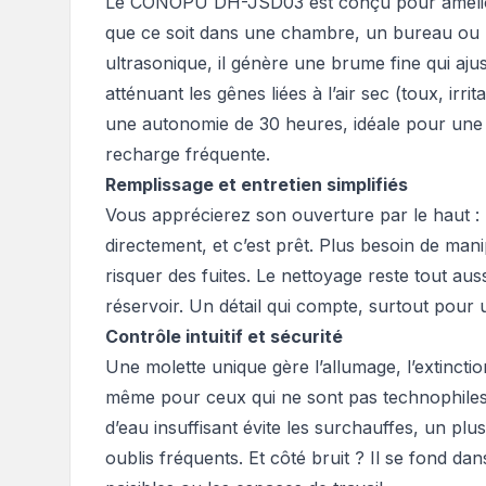
Le CONOPU DH-JSD03 est conçu pour améliore
que ce soit dans une chambre, un bureau ou 
ultrasonique, il génère une brume fine qui aju
atténuant les gênes liées à l’air sec (toux, irri
une autonomie de 30 heures, idéale pour une 
recharge fréquente.
Remplissage et entretien simplifiés
Vous apprécierez son ouverture par le haut : r
directement, et c’est prêt. Plus besoin de man
risquer des fuites. Le nettoyage reste tout aus
réservoir. Un détail qui compte, surtout pour 
Contrôle intuitif et sécurité
Une molette unique gère l’allumage, l’extinction
même pour ceux qui ne sont pas technophiles.
d’eau insuffisant évite les surchauffes, un plu
oublis fréquents. Et côté bruit ? Il se fond dan