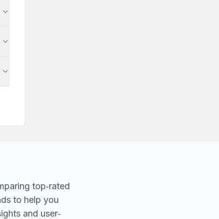
mparing top‐rated
nds to help you
sights and user‐