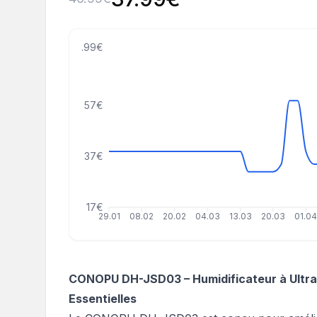
79.99€
57€
37€
17€
29.01
08.02
20.02
04.03
13.03
20.03
01.0
CONOPU DH-JSD03 – Humidificateur à Ultras
Essentielles