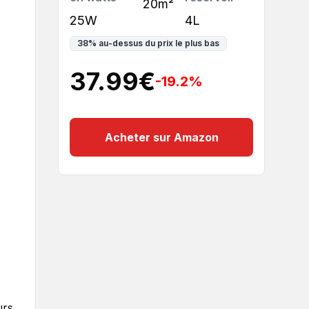
20m²
25W
4L
38
%
au-dessus du prix le plus bas
37.99
€
-19.2
%
Acheter sur Amazon
urs