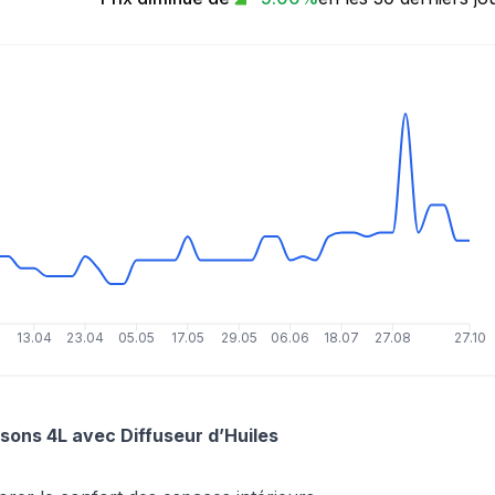
4
13.04
23.04
05.05
17.05
29.05
06.06
18.07
27.08
27.10
ons 4L avec Diffuseur d’Huiles