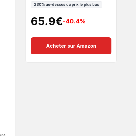
230
%
au-dessus du prix le plus bas
65.9
€
-40.4
%
Acheter sur Amazon
urs