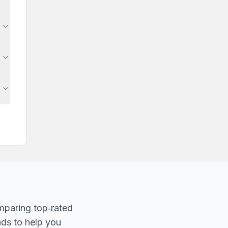
mparing top‐rated
nds to help you