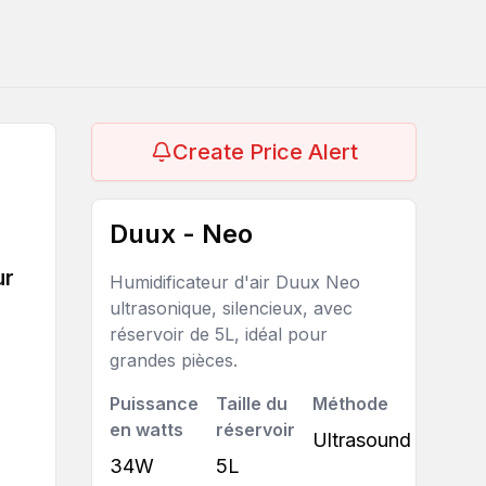
Create Price Alert
Duux - Neo
ur
Humidificateur d'air Duux Neo
ultrasonique, silencieux, avec
réservoir de 5L, idéal pour
grandes pièces.
Puissance
Taille du
Méthode
en watts
réservoir
Ultrasound
34W
5L