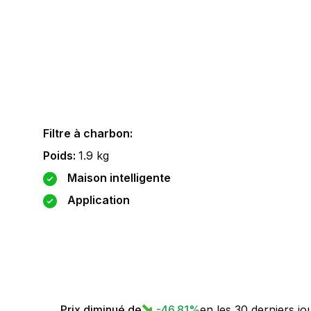
Filtre à charbon
:
Poids
:
1.9
kg
Maison intelligente
Application
Prix diminué de
-46.81
%
en les 30 derniers jo