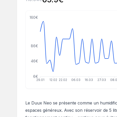
160€
86€
46€
6€
29.01
12.02
22.02
06.03
16.03
27.03
08.
Le Duux Neo se présente comme un humidific
espaces généreux. Avec son réservoir de 5 litr