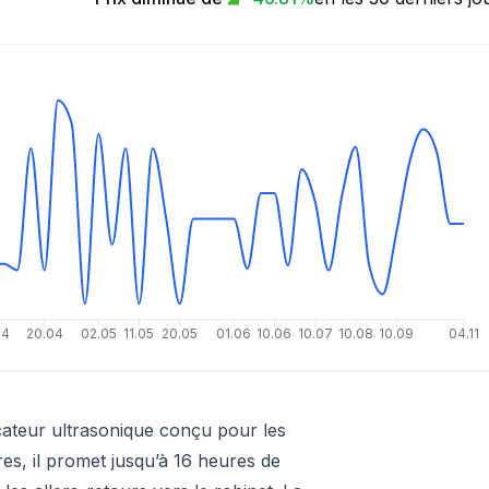
04
20.04
02.05
11.05
20.05
01.06
10.06
10.07
10.08
10.09
04.11
ateur ultrasonique conçu pour les
es, il promet jusqu’à 16 heures de