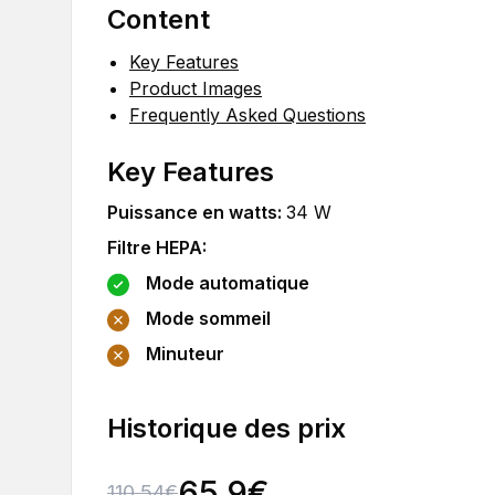
Content
Key Features
Product Images
Frequently Asked Questions
Key Features
Puissance en watts
:
34
W
Filtre HEPA
:
Mode automatique
Mode sommeil
Minuteur
Historique des prix
65.9
€
110.54
€