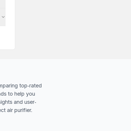
mparing top‐rated
nds to help you
sights and user‐
t air purifier.