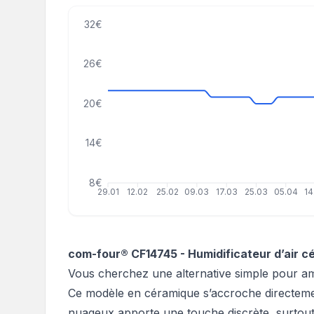
32€
26€
20€
14€
8€
29.01
12.02
25.02
09.03
17.03
25.03
05.04
14
com-four® CF14745 - Humidificateur d’air c
Vous cherchez une alternative simple pour amél
Ce modèle en céramique s’accroche directemen
nuageux apporte une touche discrète, surtout