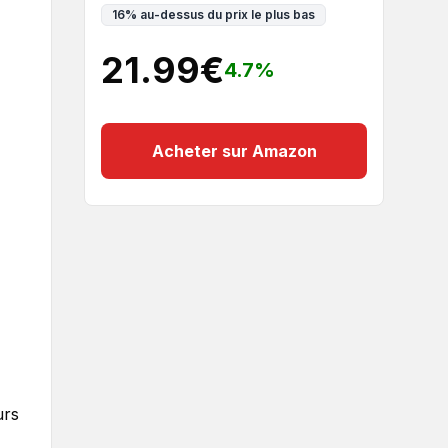
16
%
au-dessus du prix le plus bas
21.99
€
4.7
%
Acheter sur Amazon
urs