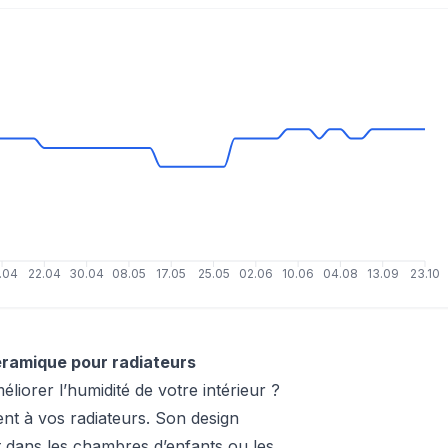
.04
22.04
30.04
08.05
17.05
25.05
02.06
10.06
04.08
13.09
23.10
éramique pour radiateurs
iorer l’humidité de votre intérieur ?
t à vos radiateurs. Son design
 dans les chambres d’enfants ou les