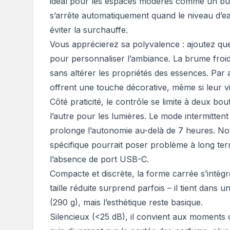
idéal pour les espaces modérés comme un bur
s’arrête automatiquement quand le niveau d’ea
éviter la surchauffe.
Vous apprécierez sa polyvalence : ajoutez quel
pour personnaliser l’ambiance. La brume froide
sans altérer les propriétés des essences. Par 
offrent une touche décorative, même si leur visi
Côté praticité, le contrôle se limite à deux bo
l’autre pour les lumières. Le mode intermitte
prolonge l’autonomie au-delà de 7 heures. Not
spécifique pourrait poser problème à long term
l’absence de port USB-C.
Compacte et discrète, la forme carrée s’intègr
taille réduite surprend parfois – il tient dans u
(290 g), mais l’esthétique reste basique.
Silencieux (<25 dB), il convient aux moments 