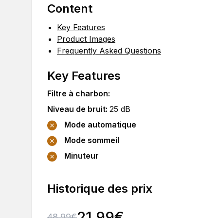
Content
Key Features
Product Images
Frequently Asked Questions
Key Features
Filtre à charbon
:
Niveau de bruit
:
25
dB
Mode automatique
Mode sommeil
Minuteur
Historique des prix
21.99
€
48.99
€