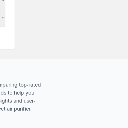
mparing top‐rated
nds to help you
sights and user‐
t air purifier.