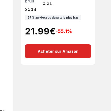
bruit
0.3L
25dB
57
%
au-dessus du prix le plus bas
21.99
€
-55.1
%
Acheter sur Amazon
urs