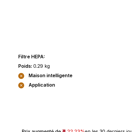
Filtre HEPA
:
Poids
:
0.29
kg
Maison intelligente
Application
Prix augmenté de
22.23
%
en les 30 derniers jo