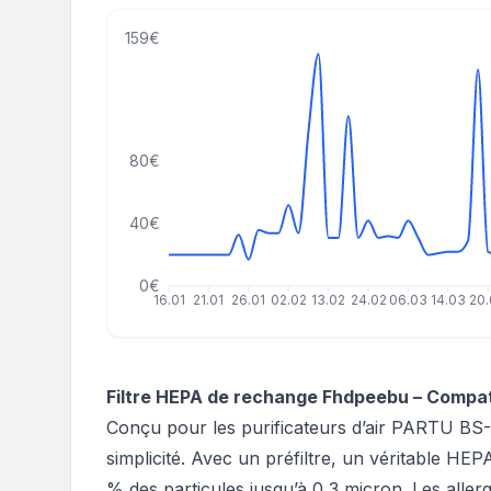
159€
80€
40€
0€
16.01
21.01
26.01
02.02
13.02
24.02
06.03
14.03
20
Filtre HEPA de rechange Fhdpeebu – Compa
Conçu pour les purificateurs d’air PARTU BS-08
simplicité. Avec un préfiltre, un véritable HEP
% des particules jusqu’à 0,3 micron. Les alle