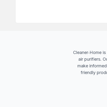
Cleaner‐Home is 
air purifiers.
make informed d
friendly produ