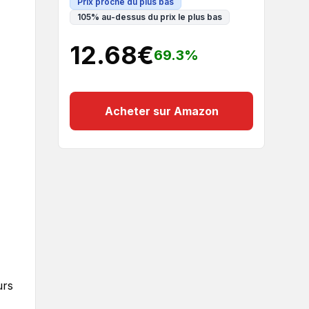
Prix proche du plus bas
105
%
au-dessus du prix le plus bas
12.68
€
69.3
%
Acheter sur Amazon
urs