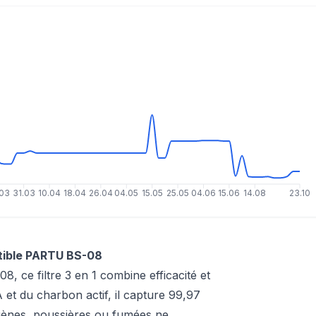
.03
31.03
10.04
18.04
26.04
04.05
15.05
25.05
04.06
15.06
14.08
23.10
tible PARTU BS-08
, ce filtre 3 en 1 combine efficacité et
A et du charbon actif, il capture 99,97
rgènes, poussières ou fumées ne