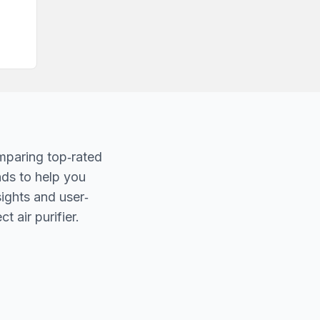
mparing top‐rated
nds to help you
sights and user‐
t air purifier.