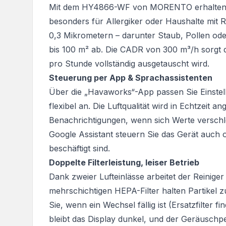
Mit dem HY4866-WF von MORENTO erhalten Sie
besonders für Allergiker oder Haushalte mit Rau
0,3 Mikrometern – darunter Staub, Pollen od
bis 100 m² ab. Die CADR von 300 m³/h sorgt d
pro Stunde vollständig ausgetauscht wird.
Steuerung per App & Sprachassistenten
Über die „Havaworks“-App passen Sie Einstel
flexibel an. Die Luftqualität wird in Echtzeit a
Benachrichtigungen, wenn sich Werte verschle
Google Assistant steuern Sie das Gerät auch 
beschäftigt sind.
Doppelte Filterleistung, leiser Betrieb
Dank zweier Lufteinlässe arbeitet der Reiniger e
mehrschichtigen HEPA-Filter halten Partikel z
Sie, wenn ein Wechsel fällig ist (Ersatzfilter
bleibt das Display dunkel, und der Geräuschpeg