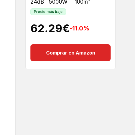
24dB
5000W
100m²
Precio más bajo
62.29
€
-11.0
%
Comprar en Amazon