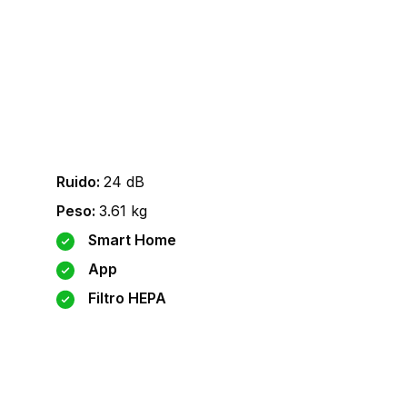
Ruido
:
24
dB
Peso
:
3.61
kg
Smart Home
App
Filtro HEPA