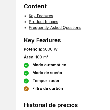
Content
Key Features
Product Images
Frequently Asked Questions
Key Features
Potencia
:
5000
W
Área
:
100
m²
Modo automático
Modo de sueño
Temporizador
Filtro de carbón
Historial de precios