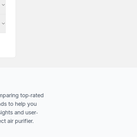
mparing top‐rated
nds to help you
sights and user‐
t air purifier.