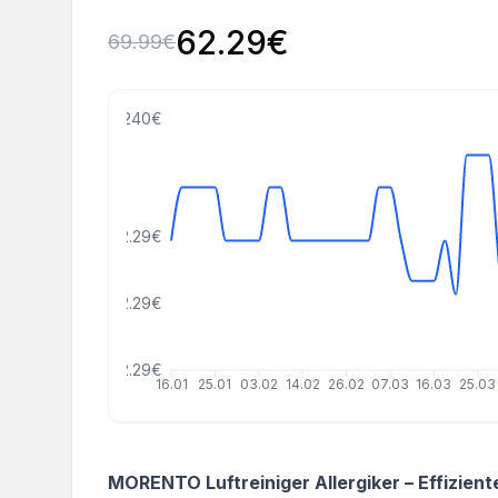
62.29
€
69.99
€
240€
152.29€
102.29€
52.29€
16.01
25.01
03.02
14.02
26.02
07.03
16.03
25.03
MORENTO Luftreiniger Allergiker – Effizient