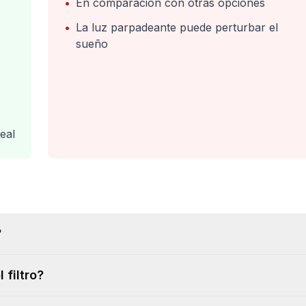
•
En comparación con otras opciones
•
La luz parpadeante puede perturbar el
sueño
eal
?
 filtro?