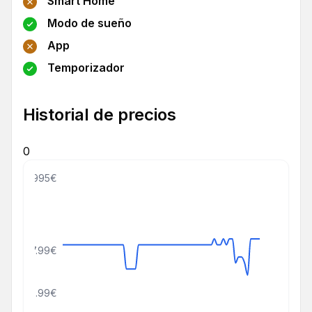
Smart Home
Modo de sueño
App
Temporizador
Historial de precios
0
999999995€
27.99€
20.99€