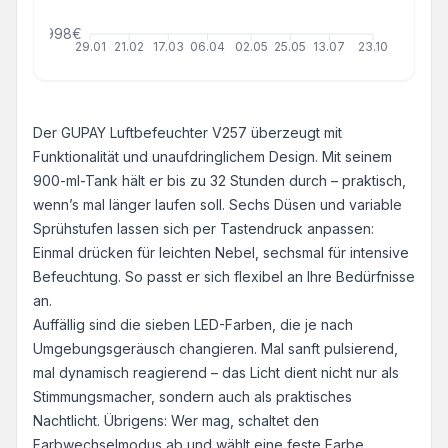
999999998€
29.01
21.02
17.03
06.04
02.05
25.05
13.07
23.10
Der GUPAY Luftbefeuchter V257 überzeugt mit
Funktionalität und unaufdringlichem Design. Mit seinem
900-ml-Tank hält er bis zu 32 Stunden durch – praktisch,
wenn’s mal länger laufen soll. Sechs Düsen und variable
Sprühstufen lassen sich per Tastendruck anpassen:
Einmal drücken für leichten Nebel, sechsmal für intensive
Befeuchtung. So passt er sich flexibel an Ihre Bedürfnisse
an.
Auffällig sind die sieben LED-Farben, die je nach
Umgebungsgeräusch changieren. Mal sanft pulsierend,
mal dynamisch reagierend – das Licht dient nicht nur als
Stimmungsmacher, sondern auch als praktisches
Nachtlicht. Übrigens: Wer mag, schaltet den
Farbwechselmodus ab und wählt eine feste Farbe.