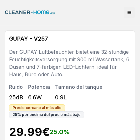
GUPAY - V257
Der GUPAY Luftbefeuchter bietet eine 32-stündige
Feuchtigkeitsversorgung mit 900 ml Wassertank, 6
Düsen und 7-farbigen LED-Lichtern, ideal für
Haus, Büro oder Auto.
Ruido
Potencia
Tamaño del tanque
25dB
6.6W
0.9L
Precio cercano al más alto
25
%
por encima del precio más bajo
29.99
€
25.0
%